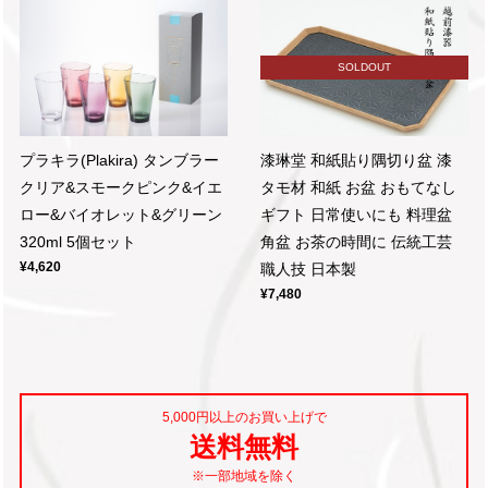
SOLDOUT
プラキラ(Plakira) タンブラー
漆琳堂 和紙貼り隅切り盆 漆
クリア&スモークピンク&イエ
タモ材 和紙 お盆 おもてなし
ロー&バイオレット&グリーン
ギフト 日常使いにも 料理盆
320ml 5個セット
角盆 お茶の時間に 伝統工芸
¥4,620
職人技 日本製
¥7,480
5,000円以上のお買い上げで
送料無料
※一部地域を除く