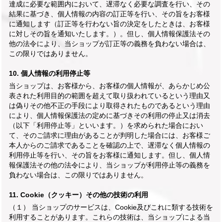
達成に必要な範囲内において、遅滞なく必要な調査を行い、その
結果に基づき、個人情報の内容の訂正等を行い、その旨をお客様
に通知します（訂正等を行わない旨の決定をしたときは、お客様
に対しその旨を通知いたします。）。但し、個人情報保護法その
他の法令により、当ショップが訂正等の義務を負わない場合は、
この限りではありません。
10. 個人情報の利用停止等
当ショップは、お客様から、お客様の個人情報が、あらかじめ公
表された利用目的の範囲を超えて取り扱われているという理由又
は偽りその他不正の手段により取得されたものであるという理由
により、個人情報保護法の定めに基づきその利用の停止又は消去
（以下「利用停止等」といいます。）を求められた場合におい
て、そのご請求に理由があることが判明した場合には、お客様ご
本人からのご請求であることを確認の上で、遅滞なく個人情報の
利用停止等を行い、その旨をお客様に通知します。但し、個人情
報保護法その他の法令により、当ショップが利用停止等の義務を
負わない場合は、この限りではありません。
11. Cookie（クッキー）その他の技術の利用
（１） 当ショップのサービスは、Cookie及びこれに類する技術を
利用することがあります。これらの技術は、当ショップによる当