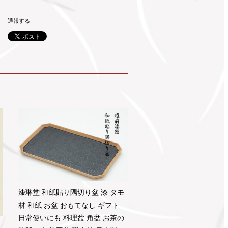
通報する
漆琳堂 和紙貼り隅切り盆 漆 タモ
材 和紙 お盆 おもてなし ギフト
日常使いにも 料理盆 角盆 お茶の