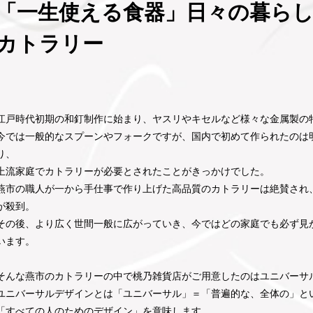
「一生使える食器」日々の暮ら
カトラリー
江戸時代初期の和釘制作に始まり、ヤスリやキセルなど様々な金属製の
今では一般的なスプーンやフォークですが、国内で初めて作られたのは
り、
上流家庭でカトラリーが必要とされたことがきっかけでした。
燕市の職人が一から手仕事で作り上げた高品質のカトラリーは絶賛され
が殺到。
その後、より広く世間一般に広がっていき、今ではどの家庭でも必ず見
います。
そんな燕市のカトラリーの中で桃乃雑貨店がご用意したのはユニバーサ
ユニバーサルデザインとは「ユニバーサル」＝「普遍的な、全体の」と
「すべての人のためのデザイン」を意味します。