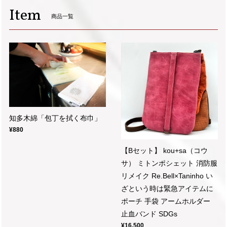
Item
商品一覧
知多木綿「包丁を拭く布巾」
¥880
【Bセット】 kou+sa（コウ
サ） ミトンポシェット 消防服
リメイク Re.Bell×Taninho い
ざという時は緊急アイテムに
ポーチ 手袋 アームホルダー
止血バンド SDGs
¥16,500