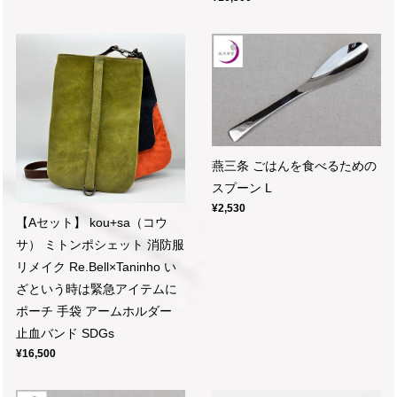
燕三条 ごはんを食べるための
スプーン L
¥2,530
【Aセット】 kou+sa（コウ
サ） ミトンポシェット 消防服
リメイク Re.Bell×Taninho い
ざという時は緊急アイテムに
ポーチ 手袋 アームホルダー
止血バンド SDGs
¥16,500