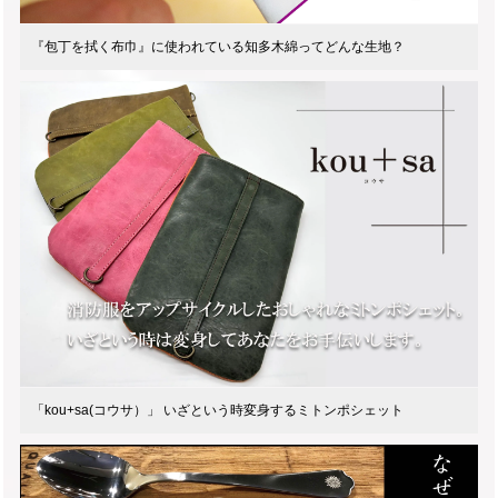
『包丁を拭く布巾』に使われている知多木綿ってどんな生地？
「kou+sa(コウサ）」 いざという時変身するミトンポシェット