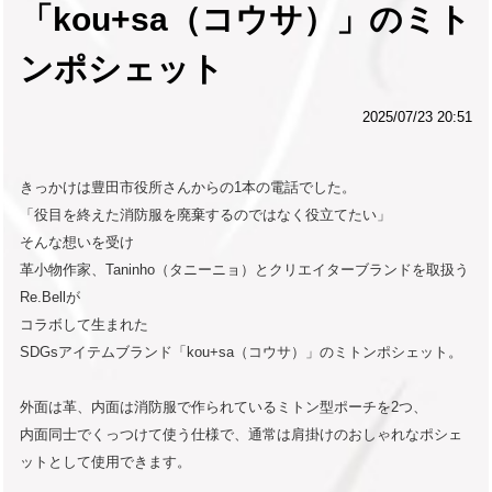
「kou+sa（コウサ）」のミト
ンポシェット
2025/07/23 20:51
きっかけは豊田市役所さんからの1本の電話でした。
「役目を終えた消防服を廃棄するのではなく役立てたい」
そんな想いを受け
革小物作家、Taninho（タニーニョ）とクリエイターブランドを取扱う
Re.Bellが
コラボして生まれた
SDGsアイテムブランド「kou+sa（コウサ）」のミトンポシェット。
外面は革、内面は消防服で作られているミトン型ポーチを2つ、
内面同士でくっつけて使う仕様で、通常は肩掛けのおしゃれなポシェ
ットとして使用できます。