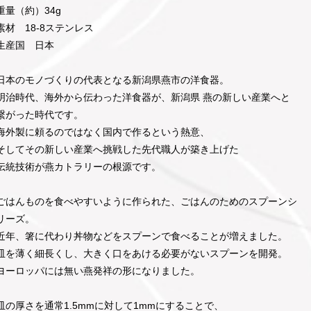
重量（約）34g
素材 18-8ステンレス
生産国 日本
日本のモノづくりの代表となる新潟県燕市の洋食器。
明治時代、海外から伝わった洋食器が、新潟県 燕の新しい産業へと
繋がった時代です。
海外製に頼るのではなく国内で作るという熱意、
そしてその新しい産業へ挑戦した先代職人が築き上げた
伝統技術が燕カトラリーの根源です。
ごはんものを食べやすいように作られた、ごはんのためのスプーンシ
リーズ。
近年、箸に代わり丼物などをスプーンで食べることが増えました。
皿を薄く細長くし、大きく口をあける必要がないスプーンを開発。
ヨーロッパには無い燕発祥の形になりました。
皿の厚さを通常1.5mmに対して1mmにすることで、