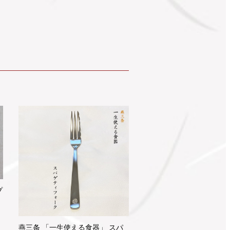
プ
燕三条 「一生使える食器」 スパ