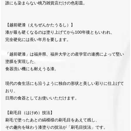
誰にも染まらない桃乃雑貨店だけの色彩皿。
【越前硬漆（えちぜんかたうるし）】
漆が最も硬くなるのは塗り上げてから100年後ともいわれ、
完全硬化には長い年月を要します。
「越前硬漆」は福井県、福井大学との産学官の連携によって堅い
塗膜を実現した、
食器洗い機にも耐えうる漆。
現代の食生活にも沿うように独自の形状と美しい彩りに仕上げて
おり、
日用の食器としてお使いいただけます。
【刷毛目（はけめ）技法】
刷毛で塗ったあとの縞模様の刷毛目をあえて残し、
その趣向を味わう漆塗りの技法が「刷毛目技法」です。