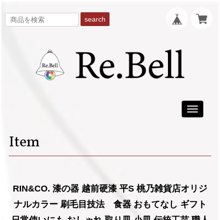
search
Toggle
navigati
Item
RIN&CO. 漆の器 越前硬漆 平S 桃乃雑貨店オリジ
ナルカラー 刷毛目技法 食器 おもてなし ギフト
日常使いにも おしゃれ 取り皿 小皿 伝統工芸 職人