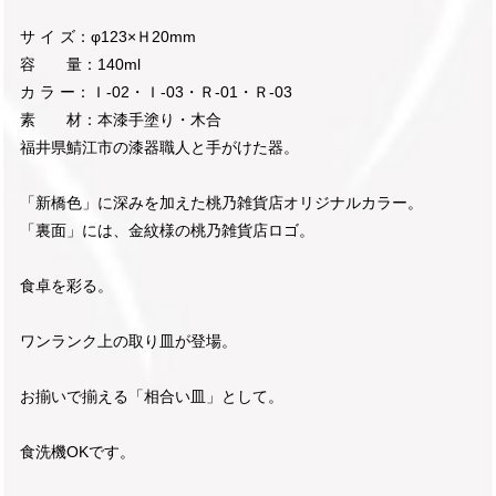
サ イ ズ：φ123×Ｈ20mm
容 量：140ml
カ ラ ー：Ｉ-02・Ｉ-03・Ｒ-01・Ｒ-03
素 材：本漆手塗り・木合
福井県鯖江市の漆器職人と手がけた器。
「新橋色」に深みを加えた桃乃雑貨店オリジナルカラー。
「裏面」には、金紋様の桃乃雑貨店ロゴ。
食卓を彩る。
ワンランク上の取り皿が登場。
お揃いで揃える「相合い皿」として。
食洗機OKです。