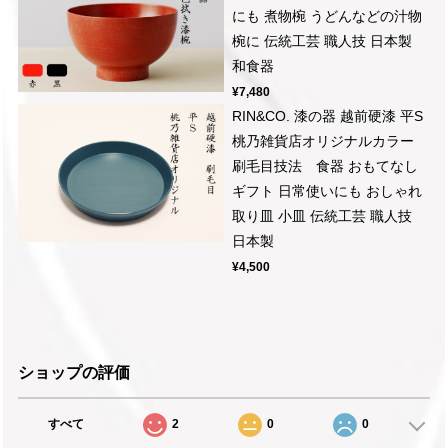
にも 煮物椀 うどんなどの汁物
椀に 伝統工芸 職人技 日本製
和食器
¥7,480
RIN&CO. 漆の器 越前硬漆 平S
桃乃雑貨店オリジナルカラー
刷毛目技法 食器 おもてなし
ギフト 日常使いにも おしゃれ
取り皿 小皿 伝統工芸 職人技
日本製
¥4,500
ショップの評価
すべて
2
0
0