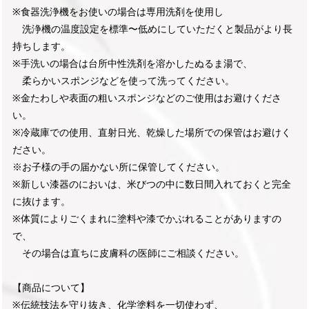
※食器洗浄機をお使いの場合は専用洗剤を使用し
洗浄機の温度設定を標準〜低めにしていただくと製品がより長
持ちします。
※手洗いの場合は台所中性洗剤を溶かしたぬるま湯で、
柔らかいスポンジなどを使って洗ってください。
※金たわしや表面の粗いスポンジなどのご使用はお避けくださ
い。
※冷蔵庫での使用、直射日光、乾燥した場所での保管はお避けく
ださい。
※お子様の手の届かない所に保管してください。
※新しい漆器のにおいは、米びつの中に数日間入れておくと完全
に抜けます。
※体質によりごくまれに塗料や漆でかぶれることがありますの
で、
その場合は直ちに皮膚科の医師にご相談ください。
【商品について】
※伝統技法を守り抜き、化学塗料を一切使わず、