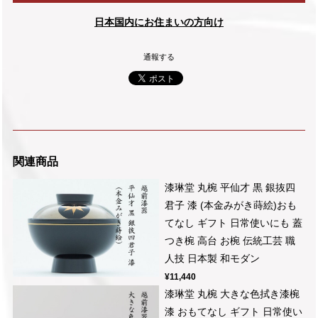
日本国内にお住まいの方向け
通報する
関連商品
漆琳堂 丸椀 平仙才 黒 銀抜四
君子 漆 (本金みがき蒔絵)おも
てなし ギフト 日常使いにも 蓋
つき椀 高台 お椀 伝統工芸 職
人技 日本製 和モダン
¥11,440
漆琳堂 丸椀 大きな色拭き漆椀
漆 おもてなし ギフト 日常使い