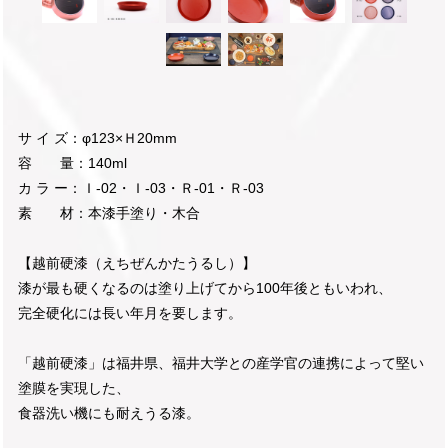
サ イ ズ：φ123×Ｈ20mm
容 量：140ml
カ ラ ー：Ｉ-02・Ｉ-03・Ｒ-01・Ｒ-03
素 材：本漆手塗り・木合
【越前硬漆（えちぜんかたうるし）】
漆が最も硬くなるのは塗り上げてから100年後ともいわれ、
完全硬化には長い年月を要します。
「越前硬漆」は福井県、福井大学との産学官の連携によって堅い
塗膜を実現した、
食器洗い機にも耐えうる漆。