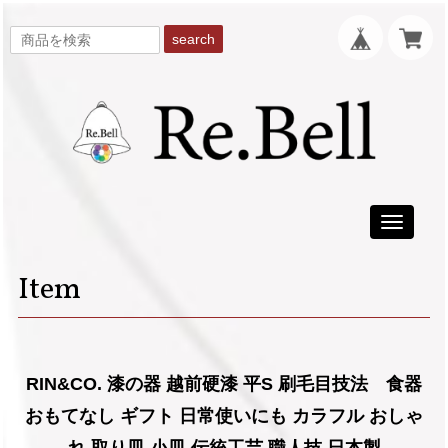
search
Toggle
navigati
Item
RIN&CO. 漆の器 越前硬漆 平S 刷毛目技法 食器
おもてなし ギフト 日常使いにも カラフル おしゃ
れ 取り皿 小皿 伝統工芸 職人技 日本製